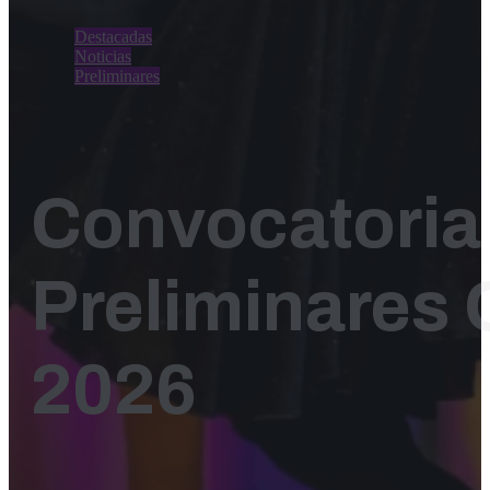
Destacadas
Noticias
Preliminares
Convocatoria
Preliminares 
2026