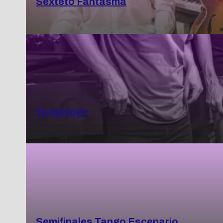
Sexteto Fantasma
Tangology
Semifinales Tango Escenario