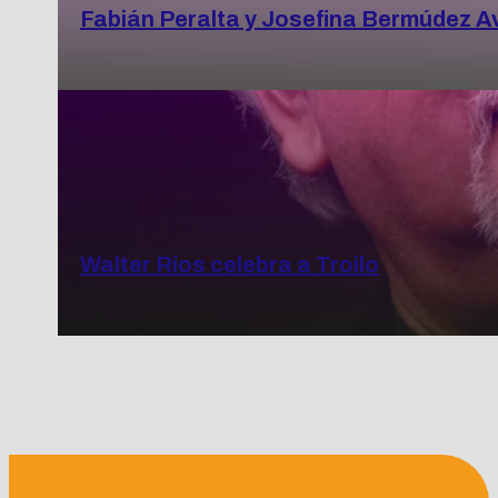
Fabián Peralta y Josefina Bermúdez Av
Walter Ríos celebra a Troilo