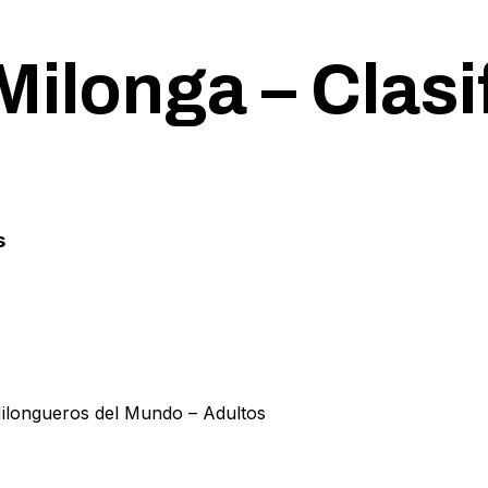
ilonga – Clasif
s
 Milongueros del Mundo – Adultos