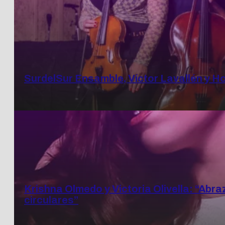
SurdelSur Ensamble, Víctor Lavallén y H
Krishna Olmedo y Victoria Olivella: “⁠Abra
circulares”