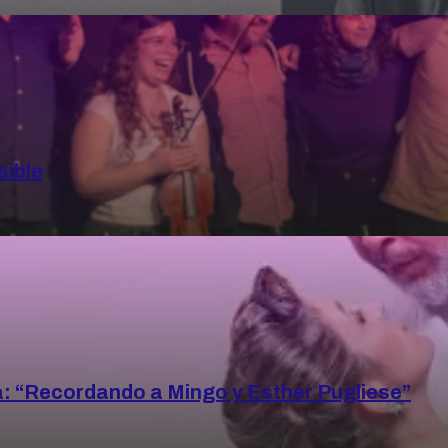
sible
a: “Recordando a Mingo y Esther Pugliese”