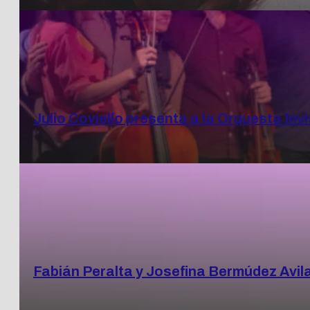
Julio Coviello presenta a la Orquesta Invi
Fabián Peralta y Josefina Bermúdez Avil