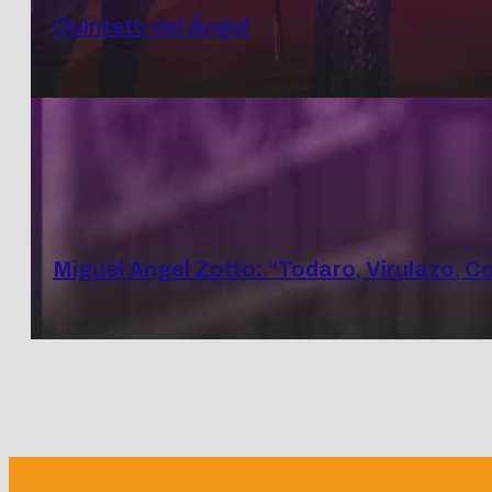
Quinteto del Ángel
Miguel Ángel Zotto: “Todaro, Virulazo, C