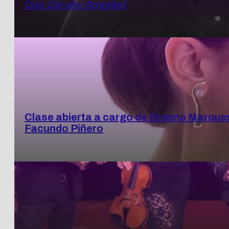
Dúo Zárate-Angeleri
Clase abierta a cargo de Brenno Marques 
Facundo Piñero