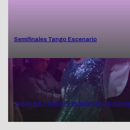
Semifinales Tango Escenario
Tango BA Festival y Mundial en las milon