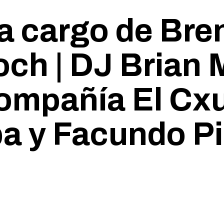
 a cargo de Br
ch | DJ Brian M
ompañía El Cxu
ba y Facundo P