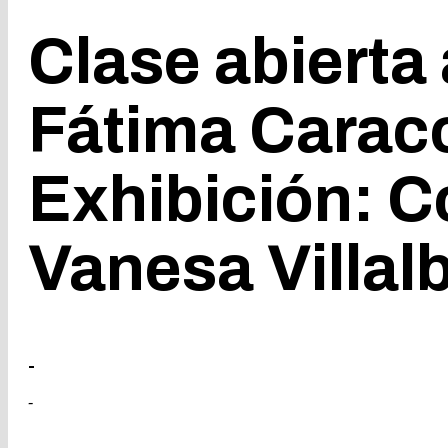
Clase abierta
Fátima Caraco
Exhibición: C
Vanesa Villal
-
-