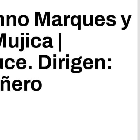
enno Marques y
ujica |
ce. Dirigen:
iñero