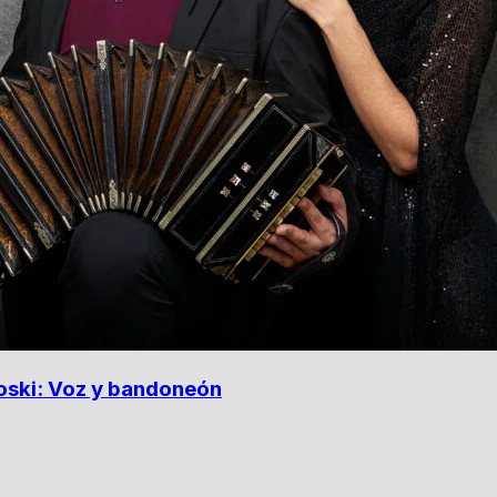
roski: Voz y bandoneón