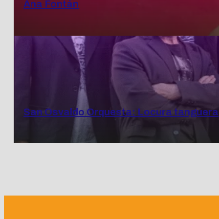
Ana Fontán
San Osvaldo Orquesta: Locura tanguera